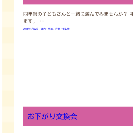
同年齢の子どもさんと一緒に遊んでみませんか？ 
ます。 …
2024年4月22日
—
案内・募集
, 
行事・催し物
お下がり交換会