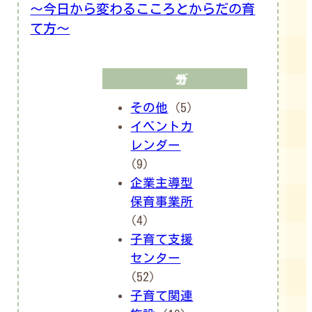
～今日から変わるこころとからだの育
て方～
カテゴリー
その他
(5)
イベントカ
レンダー
(9)
企業主導型
保育事業所
(4)
子育て支援
センター
(52)
子育て関連