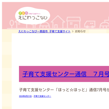
内
容
を
ス
キ
えにわっこなびー恵庭市 子育て支援サイト
>
お知らせ
ッ
プ
子育て支援センター通信 ７月
子育て支援センター「ほっと☆ほっと」通信7月号
2024年6月21日
—
子育て支援センター