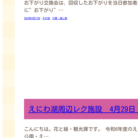
お下がり交換会は、回収したお下がりを当日参加者
に”お下がり”…
2024年4月17日
—
その他
, 
行事・催し物
えにわ湖周辺レク施設 4月29
こんにちは。花と緑・観光課です。 令和6年度の
公園・え…