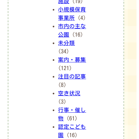
施設
(19)
小規模保育
事業所
(4)
市内の主な
公園
(16)
未分類
(34)
案内・募集
(121)
注目の記事
(8)
空き状況
(3)
行事・催し
物
(61)
認定こども
園
(16)