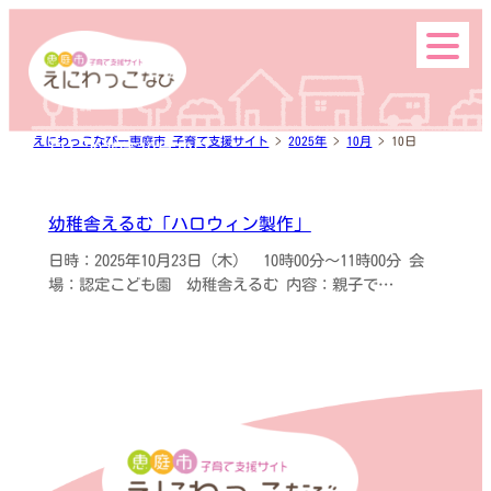
内
お知らせ一覧
容
を
ス
キ
保育園の空き状況
ッ
えにわっこなびー恵庭市 子育て支援サイト
>
2025年
>
10月
>
10日
日:
2025年10月10日
プ
幼稚舎えるむ「ハロウィン製作」
イベントカレンダー
日時：2025年10月23日（木） 10時00分～11時00分 会
場：認定こども園 幼稚舎えるむ 内容：親子で…
えにわっこなび掲載案内
お問い合わせ