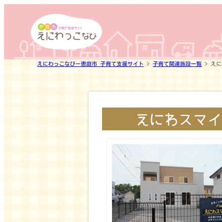
内
容
を
ス
キ
えにわっこなびー恵庭市 子育て支援サイト
>
子育て関連施設一覧
>
えに
ッ
プ
えにわスマイ