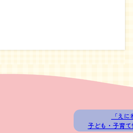
「えに
子ども・子育て