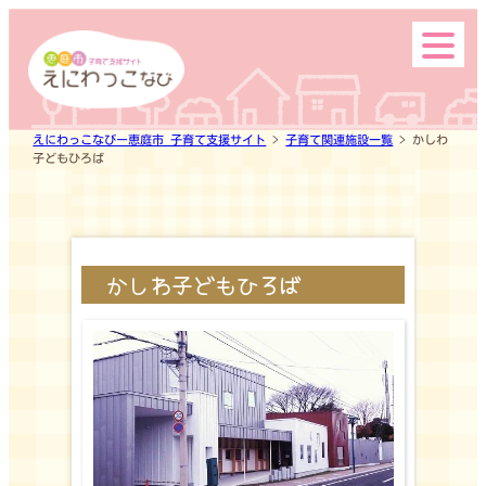
小規模保育事業所
内
容
を
ス
企業主導型保育事業所
キ
ッ
えにわっこなびー恵庭市 子育て支援サイト
>
子育て関連施設一覧
>
かしわ
子どもひろば
プ
子育て関係施設
市内の主な公園
かしわ子どもひろば
Search