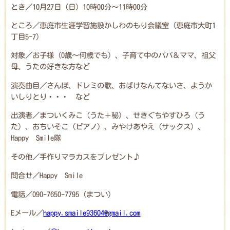
とき／10月27日（日）10時00分～11時00分
ところ／恵庭市生涯学習施設かしわのもり会議室（恵庭市大町1
丁目5-7）
対象／お子様（0歳～何歳でも）、子育て中のパパ＆ママ、祖父
母、うたの好きな方など
演奏曲目／さんぽ、ドレミの歌、おばけなんてないさ、ようか
いしりとり・・・ など
出演者／まついくみこ（うた＋秘）、せきぐちやすひろ（う
た）、おちいそこ（ピアノ）、みやけあやえ（サックス）、
Happy Smile隊
その他／手作りマラカスをプレゼント♪
問合せ／Happy Smile
電話／090-7650-7795（まつい）
Eメール／
happy.smaile93604@gmail.com