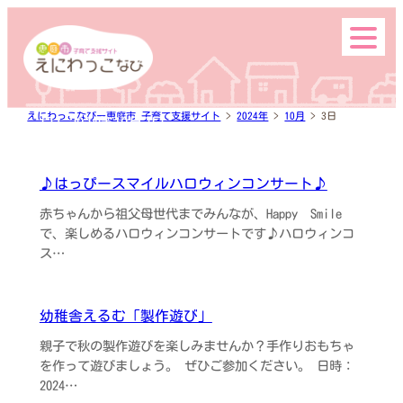
内
容
を
ス
イベントカレンダー
キ
ッ
えにわっこなびー恵庭市 子育て支援サイト
>
2024年
>
10月
>
3日
日:
2024年10月3日
プ
えにわっこなび掲載案内
♪はっぴースマイルハロウィンコンサート♪
赤ちゃんから祖父母世代までみんなが、Happy Smile
で、楽しめるハロウィンコンサートです♪ハロウィンコ
お問い合わせ
ス…
幼稚舎えるむ「製作遊び」
親子で秋の製作遊びを楽しみませんか？手作りおもちゃ
子育て関連施設
を作って遊びましょう。 ぜひご参加ください。 日時：
2024…